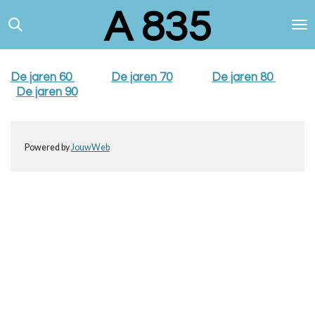
A 835
Ga
direct
naar
de
hoofdinhoud
De jaren 60
De jaren 70
De jaren 80
De jaren 90
Powered by
JouwWeb