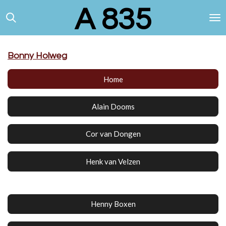
A 835
Ga
direct
naar
de
hoofdinhoud
Bonny Holweg
Home
Alain Dooms
Cor van Dongen
Henk van Velzen
Henny Boxen