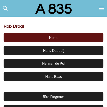
A 835
Ga
direct
naar
de
hoofdinhoud
Rob Dragt
Home
Hans Daudeij
Herman de Pol
Hans Baas
Rick Degener