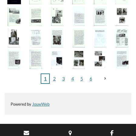
1
2
3
4
5
6
Powered by
JouwWeb