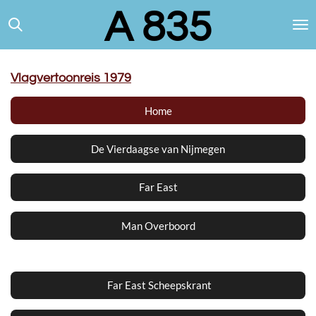
A 835
Ga
direct
naar
de
hoofdinhoud
Vlagvertoonreis 1979
Home
De Vierdaagse van Nijmegen
Far East
Man Overboord
Far East Scheepskrant