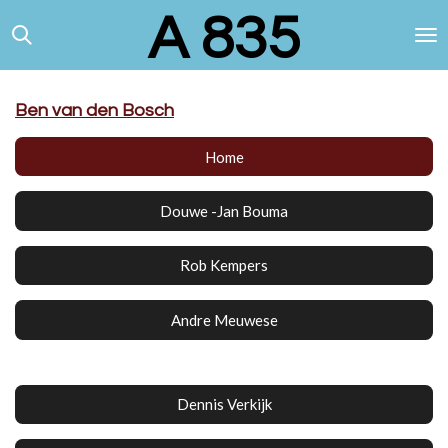
A 835
Ga
direct
naar
de
hoofdinhoud
Ben van den Bosch
Home
Douwe -Jan Bouma
Rob Kempers
Andre Meuwese
Dennis Verkijk