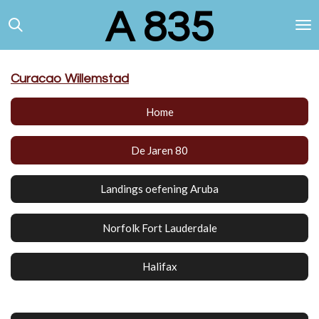
A 835
Ga
direct
naar
de
hoofdinhoud
Curacao Willemstad
Home
De Jaren 80
Landings oefening Aruba
Norfolk Fort Lauderdale
Halifax