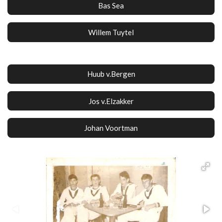
Bas Sea
Willem Tuytel
Huub v.Bergen
Jos v.Elzakker
Johan Voortman