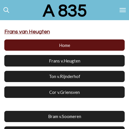
A 835
Ga
direct
naar
de
hoofdinhoud
Frans van Heugten
Home
Frans v.Heugten
Ton v.Rijnderhof
Cor v.Griensven
Bram v.Soomeren