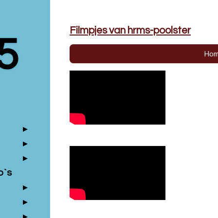
Filmpjes van hrms-poolster
5
Hom
o`s