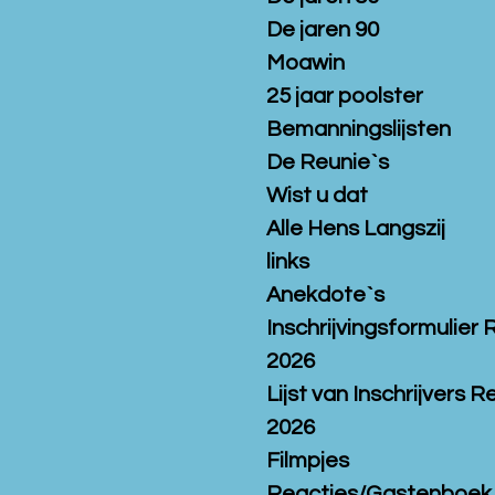
De jaren 90
Moawin
25 jaar poolster
Bemanningslijsten
De Reunie`s
Wist u dat
Alle Hens Langszij
links
Anekdote`s
Inschrijvingsformulier 
2026
Lijst van Inschrijvers R
2026
Filmpjes
Reacties/Gastenboek