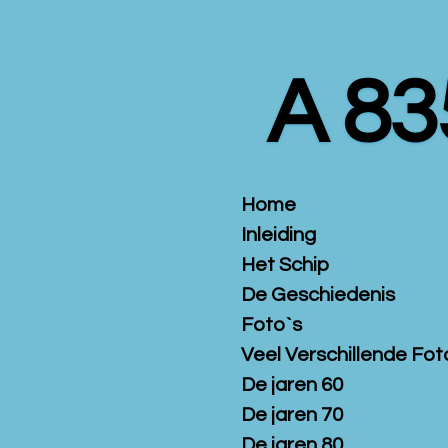
Ga
direct
naar
A 83
de
hoofdinhoud
Home
Inleiding
Het Schip
De Geschiedenis
Foto`s
Veel Verschillende Fot
De jaren 60
De jaren 70
De jaren 80