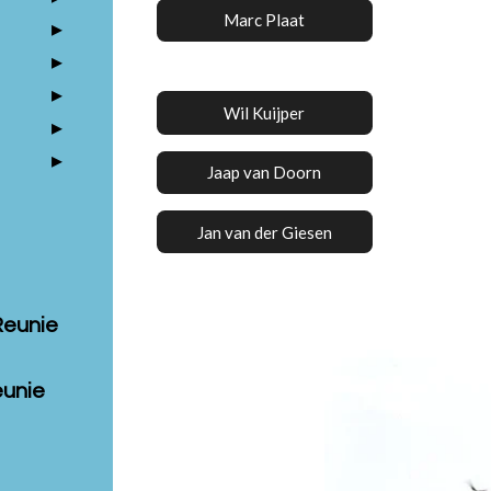
Marc Plaat
Wil Kuijper
Jaap van Doorn
Jan van der Giesen
Reunie
eunie