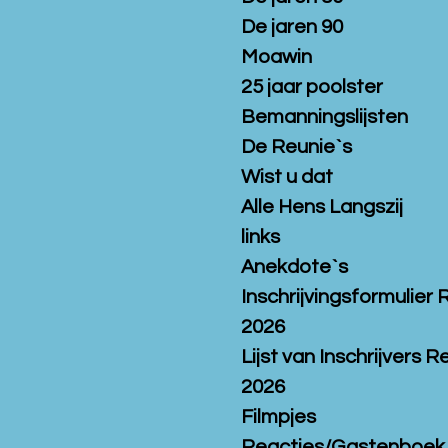
De jaren 90
Moawin
25 jaar poolster
Bemanningslijsten
De Reunie`s
Wist u dat
Alle Hens Langszij
links
Anekdote`s
Inschrijvingsformulier 
2026
Lijst van Inschrijvers R
2026
Filmpjes
Reacties/Gastenboek