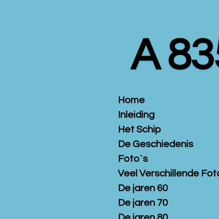
Ga
direct
naar
A 83
de
hoofdinhoud
Home
Inleiding
Het Schip
De Geschiedenis
Foto`s
Veel Verschillende Fot
De jaren 60
De jaren 70
De jaren 80