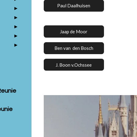
Paul Daalhuisen
Jaap de Moor
Ben van den Bosch
J. Boon v.Ochssee
Reunie
eunie