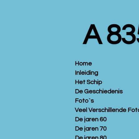
Ga
direct
naar
A 83
de
hoofdinhoud
Home
Inleiding
Het Schip
De Geschiedenis
Foto`s
Veel Verschillende Fot
De jaren 60
De jaren 70
De jaren 80