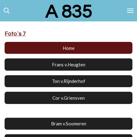
A 835
Ga
direct
naar
de
hoofdinhoud
Foto`s 7
Home
Frans v.Heugten
Ton v.Rijnderhof
Cor v.Griensven
Bram v.Soomeren