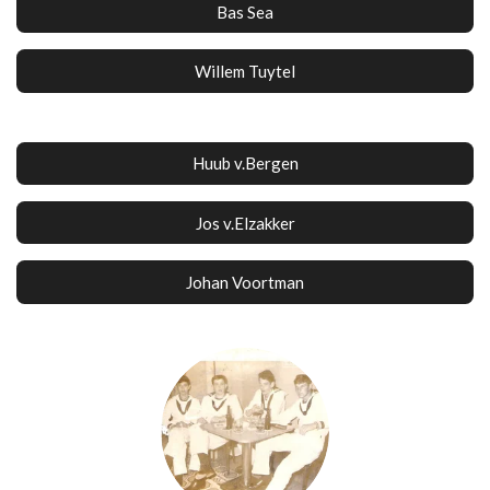
Bas Sea
Willem Tuytel
Huub v.Bergen
Jos v.Elzakker
Johan Voortman