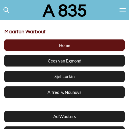
A 835
Ga
direct
naar
de
hoofdinhoud
Maarten Warbout
Home
Cees van Egmond
Sjef Lurkin
Alfred v. Nouhuys
Ad Wouters