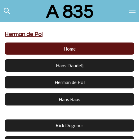
A 835
Ga
direct
naar
de
hoofdinhoud
Herman de Pol
Home
Hans Daudeij
Herman de Pol
Hans Baas
Rick Degener