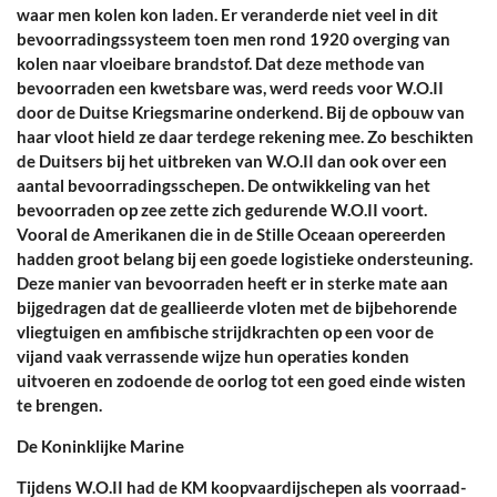
waar men kolen kon laden. Er veranderde niet veel in dit
bevoorradingssysteem toen men rond 1920 overging van
kolen naar vloeibare brandstof. Dat deze methode van
bevoorraden een kwetsbare was, werd reeds voor W.O.II
door de Duitse Kriegsmarine onderkend. Bij de opbouw van
haar vloot hield ze daar terdege rekening mee. Zo beschikten
de Duitsers bij het uitbreken van W.O.II dan ook over een
aantal bevoorradingsschepen. De ontwikkeling van het
bevoorraden op zee zette zich gedurende W.O.II voort.
Vooral de Amerikanen die in de Stille Oceaan opereerden
hadden groot belang bij een goede logistieke ondersteuning.
Deze manier van bevoorraden heeft er in sterke mate aan
bijgedragen dat de geallieerde vloten met de bijbehorende
vliegtuigen en amfibische strijdkrachten op een voor de
vijand vaak verrassende wijze hun operaties konden
uitvoeren en zodoende de oorlog tot een goed einde wisten
te brengen.
De Koninklijke Marine
Tijdens W.O.II had de KM koopvaardijschepen als voorraad-