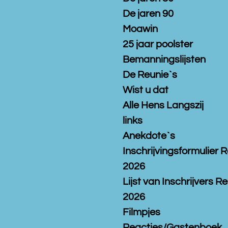
De jaren 90
Moawin
25 jaar poolster
Bemanningslijsten
De Reunie`s
Wist u dat
Alle Hens Langszij
links
Anekdote`s
Inschrijvingsformulier 
2026
Lijst van Inschrijvers R
2026
Filmpjes
Reacties/Gastenboek