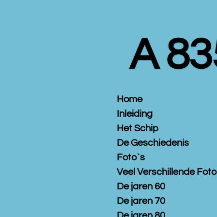
Ga
direct
naar
A 83
de
hoofdinhoud
Home
Inleiding
Het Schip
De Geschiedenis
Foto`s
Veel Verschillende Foto
De jaren 60
De jaren 70
De jaren 80