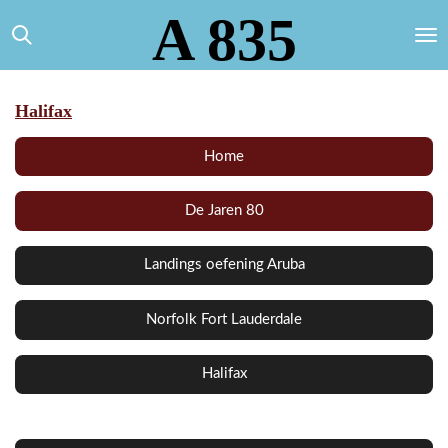
A 835
Ga
direct
naar
de
hoofdinhoud
Halifax
Home
De Jaren 80
Landings oefening Aruba
Norfolk Fort Lauderdale
Halifax